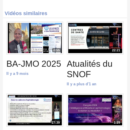
Vidéos similaires
0:55
22:21
BA-JMO 2025
Atualités du
SNOF
Il y a 9 mois
Il y a plus d'1 an
27:39
1:29