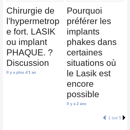
Chirurgie de
Pourquoi
l'hypermetrop
préférer les
e fort. LASIK
implants
ou implant
phakes dans
PHAQUE. ?
certaines
Discussion
situations où
le Lasik est
Il y a plus d'1 an
encore
possible
Il y a 2 ans
1 sur 5