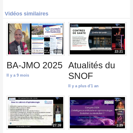
Vidéos similaires
0:55
22:21
BA-JMO 2025
Atualités du
SNOF
Il y a 9 mois
Il y a plus d'1 an
27:39
1:29