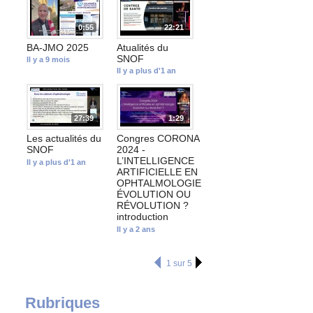
0:55
22:21
BA-JMO 2025
Atualités du
SNOF
Il y a 9 mois
Il y a plus d'1 an
27:39
1:29
Les actualités du
Congres CORONA
SNOF
2024 -
L’INTELLIGENCE
Il y a plus d'1 an
ARTIFICIELLE EN
OPHTALMOLOGIE
ÉVOLUTION OU
RÉVOLUTION ?
introduction
Il y a 2 ans
1 sur 5
Rubriques