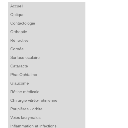
Accueil
Optique
Contactologie
Orthoptie
Réfractive
Cornée
Surface oculaire
Cataracte
PhacOphtalmo
Glaucome
Rétine médicale
Chirurgie vitréo-rétinienne
Paupières - orbite
Voies lacrymales
Inflammation et infections