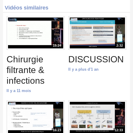
Vidéos similaires
15:24
2:32
Chirurgie
DISCUSSION
filtrante &
Il y a plus d'1 an
infections
Il y a 11 mois
16:23
12:33